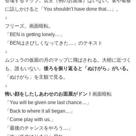
登場するマップ。店主（例のお面屋）はいない。客や看板
に話しかけると「You shouldn’t have done that…」。
↓
フリーズ。画面暗転。
「BEN is getting lonely…」
「BENはさびしくなってきた…」のテキスト
↓
ムジュラの仮面の月のマップに飛ばされる。大樹に近づく
も、誰もいない。
後ろを振り返ると「ぬけがら」がいる。
「ぬけがら」を主観で見る。
↓
怖い顔をしたしあわせのお面屋がドン！
画面暗転
「You will be given one last chance…」
「Back to where it all began…」
「Come play with us.」
「最後のチャンスをやろう…」