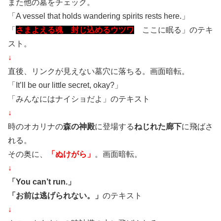
また他の墓をチェック。
「A vessel that holds wandering spirits rests here.」
「
さまよえる魂 封じ込めるウツワ
ここに眠る」のテキ
スト。
↓
直後、リンクが見えない墓穴に落ちる。画面暗転。
「It’ll be our little secret, okay?」
「みんなにはナイショだよ」のテキスト
↓
時のオカリナの
森の神殿
に登場する
ねじれた廊下
に飛ばさ
れる。
その奥に、
「ぬけがら」
。画面暗転。
↓
「You can’t run.」
「お前は逃げられない。」
のテキスト
↓