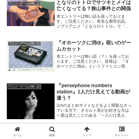
となりのトトロでサツキとメイは
アニメ・ゲームの怖い話
亡くなってる？狭山事件との関係
本エントリーは怖い話を扱っておりま
す。ご注意ください。有名な都市伝説。
ジブリアニメ『となりのトトロ』で「サ
ツキとメイは亡くなっている」という衝
撃的な都市伝説がございます。この話に
ついて、スタジオジブリ公式の発表で否
『オホーツクに消ゆ』呪いのゲー
アニメ・ゲームの怖い話
定されたものの、その真偽に...
ムカセット
本エントリーは怖い話（？）を扱ってお
ります。ご注意ください。皆様は、『オ
ホーツクに消ゆ』というファミコン用の
謎解きゲームをご存知でしょうか？今回
ご紹介するのはゲーム『オホーツクに消
ゆ』にまつわる都市伝説。『オホーツク
『persephone numbers
に消ゆ』の登場人物に「ま...
アニメ・ゲームの怖い話
station』1人だけ見えてる動画が
違う？
2chのまとめサイトなどをよく閲覧なさっ
ている方で、オカルト系がお好きな方は
一度は見たことのある「一人だけ見えて
る動画が違う」旨の書き込み。その動画
『Persephone Numbers Station』は「検
索してはいけない言葉」で度々取...
ある老人の秘蔵怪奇写真集
Creepypasta（海外の都市伝説）
ホーム
検索
トップ
サイドバー