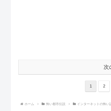
次
1
2
ホーム
怖い都市伝説
インターネットの怖い