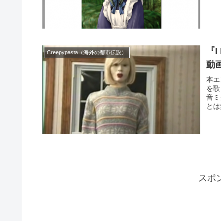
『I
Creepypasta（海外の都市伝説）
動
本エ
を歌
音ミ
とは
スポ