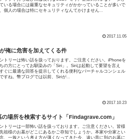
ている場合には厳重なセキュリティがかかっていることが多いで
、個人の場合は特にセキュリティなんてかけません...
2017.11.05
iriが俺に危害を加えてくる件
ントリーは怖い話を扱っております。ご注意ください。iPhoneを
ちの方にとってお馴染みの「Siri」。Siriは起動して要望を言え
すぐに最適な回答を提示してくれる便利なバーチャルコンシェル
ですね。幣ブログでは以前、Siriが...
2017.10.23
の場所を検索するサイト「Findagrave.com」
ントリーは一部怖い話を扱っております。ご注意ください。皆様
先祖様のお墓がどこにあるかご存知でしょうか。本家や分家とい
念、一族という考え方が薄くなってきた今、遠い昔に別のお墓に