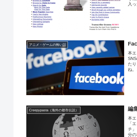
入っ
Fa
アニメ・ゲームの怖い話
本エ
SN
たり
ね。
編集
Creepypasta（海外の都市伝説）
本エ
「エ
チ」
分の