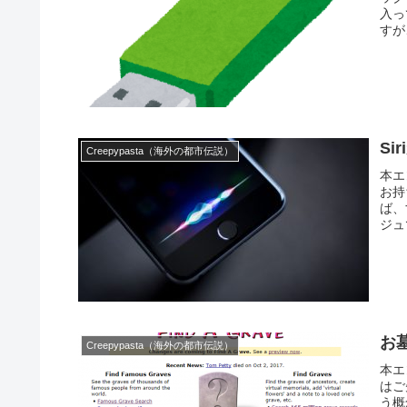
入っ
すが
S
Creepypasta（海外の都市伝説）
本エ
お持
ば、
ジュ
お墓
Creepypasta（海外の都市伝説）
本エ
はご
う概