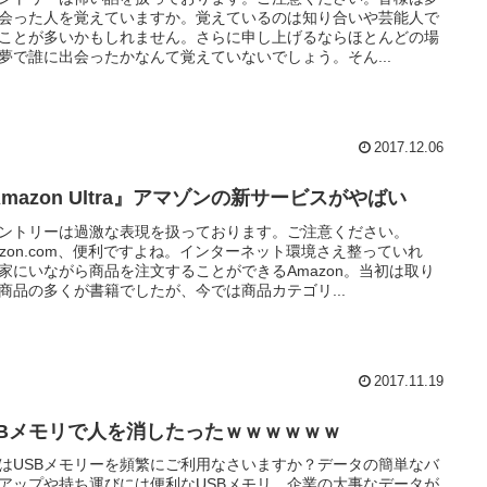
会った人を覚えていますか。覚えているのは知り合いや芸能人で
ことが多いかもしれません。さらに申し上げるならほとんどの場
夢で誰に出会ったかなんて覚えていないでしょう。そん...
2017.12.06
mazon Ultra』アマゾンの新サービスがやばい
ントリーは過激な表現を扱っております。ご注意ください。
azon.com、便利ですよね。インターネット環境さえ整っていれ
家にいながら商品を注文することができるAmazon。当初は取り
商品の多くが書籍でしたが、今では商品カテゴリ...
2017.11.19
SBメモリで人を消したったｗｗｗｗｗｗ
はUSBメモリーを頻繁にご利用なさいますか？データの簡単なバ
アップや持ち運びには便利なUSBメモリ。企業の大事なデータが