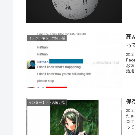
死
インターネットの怖い話
っ
本エ
Fa
お気
活用
保
インターネットの怖い話
本エ
ださ
ログ
って