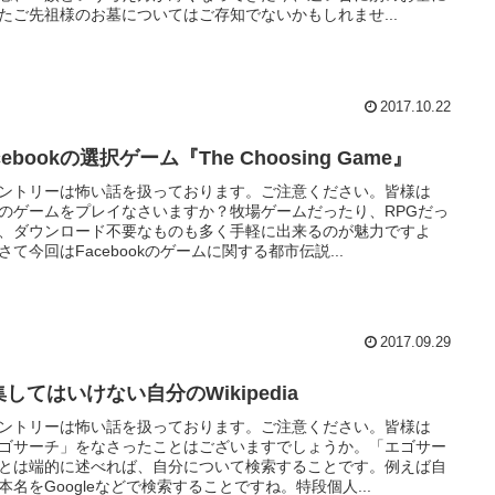
たご先祖様のお墓についてはご存知でないかもしれませ...
2017.10.22
cebookの選択ゲーム『The Choosing Game』
ントリーは怖い話を扱っております。ご注意ください。皆様は
Sのゲームをプレイなさいますか？牧場ゲームだったり、RPGだっ
、ダウンロード不要なものも多く手軽に出来るのが魅力ですよ
さて今回はFacebookのゲームに関する都市伝説...
2017.09.29
してはいけない自分のWikipedia
ントリーは怖い話を扱っております。ご注意ください。皆様は
ゴサーチ」をなさったことはございますでしょうか。「エゴサー
とは端的に述べれば、自分について検索することです。例えば自
本名をGoogleなどで検索することですね。特段個人...