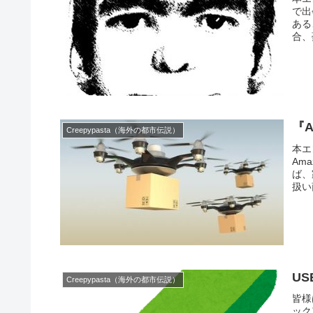
で出
ある
合、
『A
Creepypasta（海外の都市伝説）
本エ
Am
ば、
扱い
U
Creepypasta（海外の都市伝説）
皆様
ック