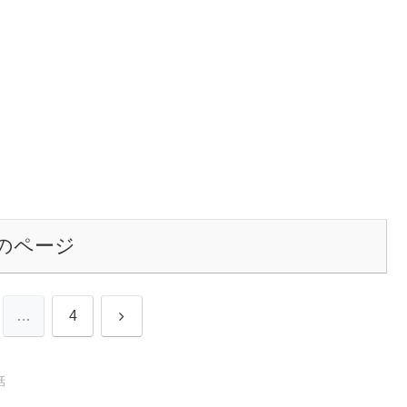
のページ
次
…
4
へ
話