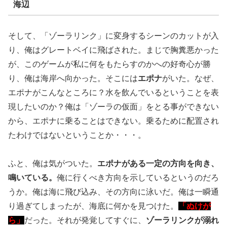
海辺
そして、「ゾーラリンク」に変身するシーンのカットが入
り、俺はグレートベイに飛ばされた。まじで胸糞悪かった
が、このゲームが私に何をもたらすのかへの好奇心が勝
り、俺は海岸へ向かった。そこには
エポナ
がいた。なぜ、
エポナがこんなところに？水を飲んでいるということを表
現したいのか？俺は「ゾーラの仮面」をとる事ができない
から、エポナに乗ることはできない。乗るために配置され
たわけではないということか・・・。
ふと、俺は気がついた。
エポナがある一定の方向を向き、
鳴いている。
俺に行くべき方向を示しているというのだろ
うか。俺は海に飛び込み、その方向に泳いだ。俺は一瞬通
り過ぎてしまったが、海底に何かを見つけた。
「ぬけが
ら」
だった。それが発覚してすぐに、
ゾーラリンクが溺れ