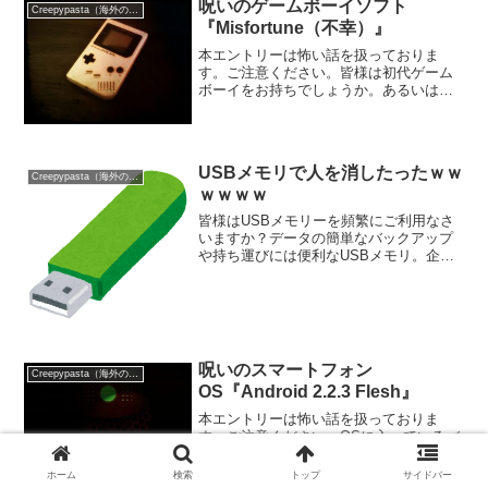
Siriが...
呪いのゲームボーイソフト
Creepypasta（海外の都市伝説）
『Misfortune（不幸）』
本エントリーは怖い話を扱っておりま
す。ご注意ください。皆様は初代ゲーム
ボーイをお持ちでしょうか。あるいはお
持ちになられておりましたでしょうか。
あのお弁当感が堪りませんよね。独特の
液晶も魅力的です。さてそんなピコピコ
な初代ゲームボーイにも呪い...
USBメモリで人を消したったｗｗ
Creepypasta（海外の都市伝説）
ｗｗｗｗ
皆様はUSBメモリーを頻繁にご利用なさ
いますか？データの簡単なバックアップ
や持ち運びには便利なUSBメモリ。企業
の大事なデータが入っている場合には厳
重なセキュリティがかかっていることが
多いですが、個人の場合は特にセキュリ
ティなんてかけません...
呪いのスマートフォン
Creepypasta（海外の都市伝説）
OS『Android 2.2.3 Flesh』
本エントリーは怖い話を扱っておりま
す。ご注意ください。OSに入っているバ
ージョン、皆様、ご存知ですか？私もこ
の話を知るまで、一切意識したこともな
ホーム
検索
トップ
サイドバー