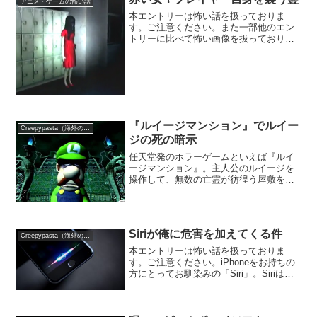
アニメ・ゲームの怖い話
本エントリーは怖い話を扱っておりま
す。ご注意ください。また一部他のエン
トリーに比べて怖い画像を扱っておりま
すので、予めご了承ください。手軽に心
霊現象を疑似体験できるツールに「ホラ
ーゲーム」が挙げられると存じます。ホ
ラーゲームの主人公に感情移...
『ルイージマンション』でルイー
Creepypasta（海外の都市伝説）
ジの死の暗示
任天堂発のホラーゲームといえば『ルイ
ージマンション』。主人公のルイージを
操作して、無数の亡霊が彷徨う屋敷を冒
険するゲームですね。ホラーではありま
すが、亡霊がマリオシリーズらしくコミ
カルに描かれておりますので、怖いもの
が苦手な方でも楽しめるゲ...
Siriが俺に危害を加えてくる件
Creepypasta（海外の都市伝説）
本エントリーは怖い話を扱っておりま
す。ご注意ください。iPhoneをお持ちの
方にとってお馴染みの「Siri」。Siriは起
動して要望を言えば、すぐに最適な回答
を提示してくれる便利なバーチャルコン
シェルジュですね。幣ブログでは以前、