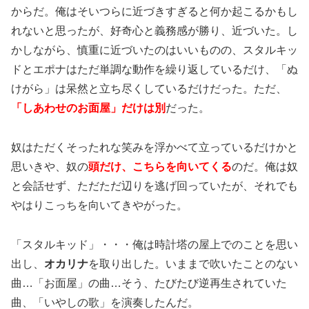
からだ。俺はそいつらに近づきすぎると何か起こるかもし
れないと思ったが、好奇心と義務感が勝り、近づいた。し
かしながら、慎重に近づいたのはいいものの、スタルキッ
ドとエポナはただ単調な動作を繰り返しているだけ、「ぬ
けがら」は呆然と立ち尽くしているだけだった。ただ、
「しあわせのお面屋」だけは別
だった。
奴はただくそったれな笑みを浮かべて立っているだけかと
思いきや、奴の
頭だけ、こちらを向いてくる
のだ。俺は奴
と会話せず、ただただ辺りを逃げ回っていたが、それでも
やはりこっちを向いてきやがった。
「スタルキッド」・・・俺は時計塔の屋上でのことを思い
出し、
オカリナ
を取り出した。いままで吹いたことのない
曲…「お面屋」の曲…そう、たびたび逆再生されていた
曲、「いやしの歌」を演奏したんだ。