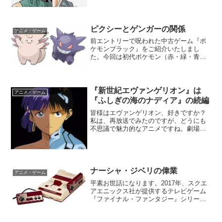
はリメイク版も発売されておりますの
で、ご存知の方が多いかと存じます。さ
て、この名作『クロノ・トリ...
ピクシーとゲンガーの関係
アニメ・ゲーム
前エントリーで呪われた中古ゲーム『ポ
ケモンブラック』をご紹介いたしまし
た。今回は初代ポケモン（赤・緑・青・
ピカチュウ）本編について噂されている
都市伝説をご紹介したいと思います。本
エントリーでご紹介するのはゲンガーは
ピクシーの成れの果てである...
『新世紀エヴァンゲリオン』は
アニメ・ゲーム
『ふしぎの海のナディア』の続編
皆様はエヴァンゲリオン、好きですか？
私は、再放送でみたのですが、どうにも
不思議で魅力的なアニメですね。劇場版
はまだ見てませんが...さて今回は『新世
紀エヴァンゲリオン』にまつわる都市伝
説。この『エヴァ』はあるアニメ作品の
続編であると噂されて...
ナーシャ・ジベリの偉業
アニメ・ゲーム
平素お世話になります。2017年、スクエ
アエニックス社が提供するテレビゲーム
『ファイナル・ファンタジー』シリーズ
が30周年を迎えますね。私も、FFはほぼ
全ナンバリングをプレイしてます！そん