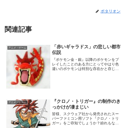
ポタリオン
関連記事
「赤いギャラドス」の悲しい都市
アニメ・ゲーム
伝説
『ポケモン金・銀』以降のポケモンをプ
レイしたことのある方にとってやはり色
違いのポケモンは特別な存在かと存じま
す。個体値や6V云々ではなく、やはりロ
マン！そんな色違いのポケモンですが、
『ポケモン金・銀』ではストーリー上、
必ず１体の色違いポケモ...
『クロノ・トリガー』の制作のき
アニメ・ゲーム
っかけが凄まじい
皆様、スクウェア社から発売されたスー
パーファミコン用ソフト『クロノ・トリ
ガー』をご存知でしょうか？紛れもない
名作であると思っておりますし、最近で