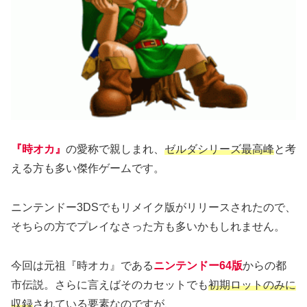
『時オカ』
の愛称で親しまれ、
ゼルダシリーズ最高峰
と考
える方も多い傑作ゲームです。
ニンテンドー3DSでもリメイク版がリリースされたので、
そちらの方でプレイなさった方も多いかもしれません。
今回は元祖『時オカ』である
ニンテンドー64版
からの都
市伝説。さらに言えばそのカセットでも
初期ロットのみに
収録
されている要素なのですが、