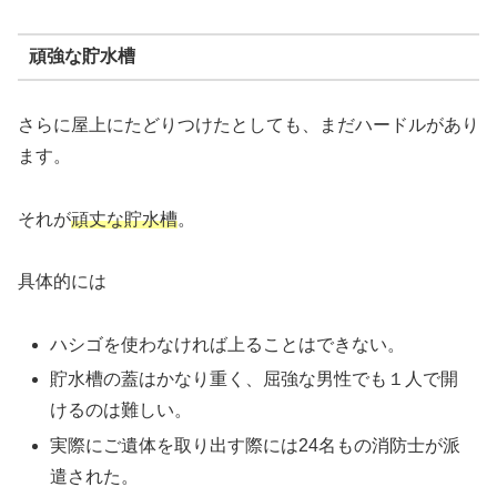
頑強な貯水槽
さらに屋上にたどりつけたとしても、まだハードルがあり
ます。
それが
頑丈な貯水槽
。
具体的には
ハシゴを使わなければ上ることはできない。
貯水槽の蓋はかなり重く、屈強な男性でも１人で開
けるのは難しい。
実際にご遺体を取り出す際には24名もの消防士が派
遣された。