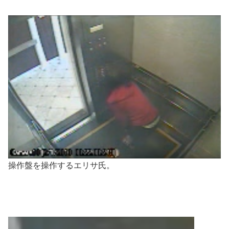
操作盤を操作するエリサ氏。