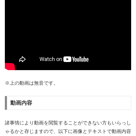
※上の動画は無音です。
動画内容
諸事情により動画を閲覧することができない方もいらっし
ゃるかと存じますので、以下に画像とテキストで動画内容