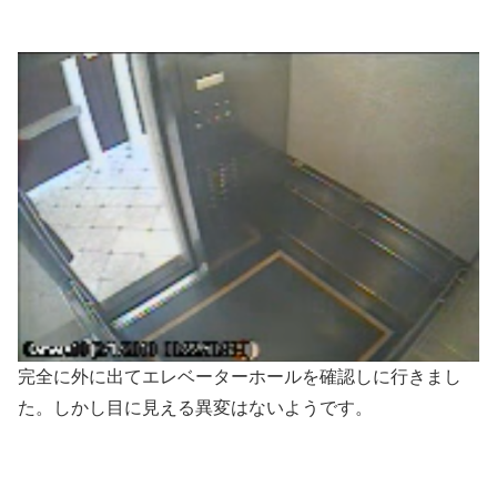
完全に外に出てエレベーターホールを確認しに行きまし
た。しかし目に見える異変はないようです。