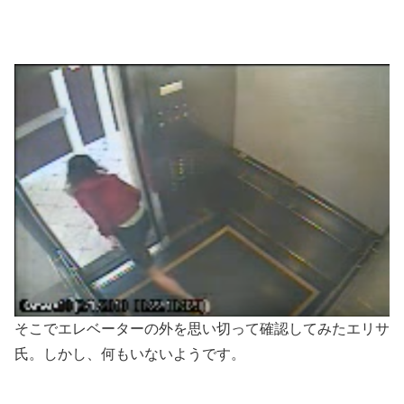
そこでエレベーターの外を思い切って確認してみたエリサ
氏。しかし、何もいないようです。