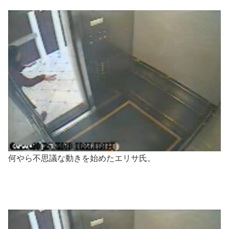
何やら不思議な動きを始めたエリサ氏。