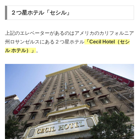
２つ星ホテル「セシル」
上記のエレベーターがあるのはアメリカのカリフォルニア
州ロサンゼルスにある２つ星ホテル
「Cecil Hotel（セシ
ル ホテル）」
。