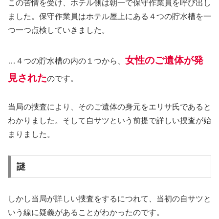
この苦情を受け、ホテル側は朝一で保守作業員を呼び出し
ました。保守作業員はホテル屋上にある４つの貯水槽を一
つ一つ点検していきました。
女性のご遺体が発
…４つの貯水槽の内の１つから、
見された
のです。
当局の捜査により、そのご遺体の身元をエリサ氏であると
わかりました。そして自サツという前提で詳しい捜査が始
まりました。
謎
しかし当局が詳しい捜査をするにつれて、当初の自サツと
いう線に疑義があることがわかったのです。