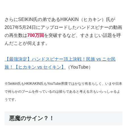
さらにSEIKIN氏の弟であるHIKAKIN（ヒカキン）氏が
2017年5月24日にアップロードしたハンドスピナーの動画
の再生数は
700万回
を突破するなど、すさまじい話題を呼
んだことが伺えます。
【最強決定】ハンドスピナー頂上決戦！民族 vs ニセ民
族！【ヒカキン vs セイキン】
（YouTube）
※Seikin氏もHKIKAKIN氏もYouTube界隈ではかなり有名らしく、いまや日本
で何らかのブームを作っているのは彼らであると考える方もいらっしゃるよ
うです。
悪魔のサイン？！