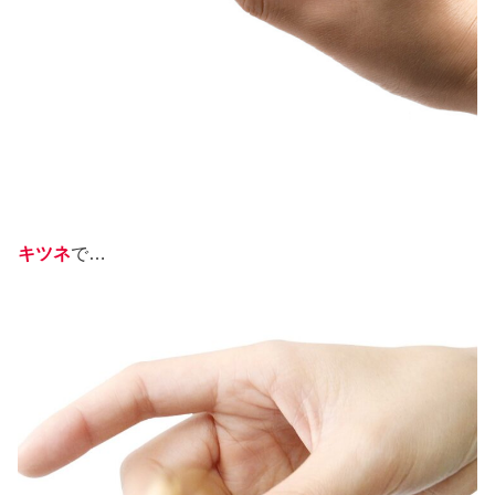
キツネ
で…