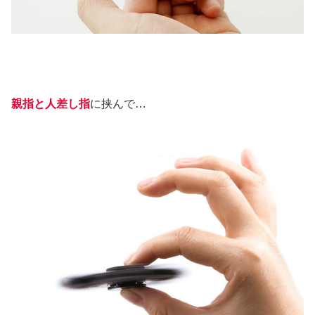
親指と人差し指
に挟んで…