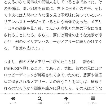
とある小さな掲示板の管理人をしているときであった。そ
の画像は、暗い部屋を背景に、左下に何者かの片手、そし
て中央には人間のような歯を見せ不気味に笑っているシベ
リアンハスキーが写っているという画像であった。メアリ
ーはその画像を見た後、てんかん症状と急性の不安に悩ま
されることになる。さらに、夢には画像のような光景が浮
かび、例のシベリアンハスキーがメアリーに語りかけてく
る。「言葉を広げよ」。
つまり、例の犬がメアリーに求めたことは、「誰かに
smile.jpgを見せること」であった。実際、彼女の元にはフ
ロッピーディスクが郵送されてきていたのだ。悪夢や諸症
状に悩まされるメアリー。犬の言うことを聞けば、解放さ
れるのだろうか？画像を誰かに見せたら、その人はどうな
るのだろうか？彼女は15年間も葛藤を続けていたのだ。
そして、Ｌとのインタビューの日、メアリーは画像を見ず
ホーム
検索
トップ
サイドバー