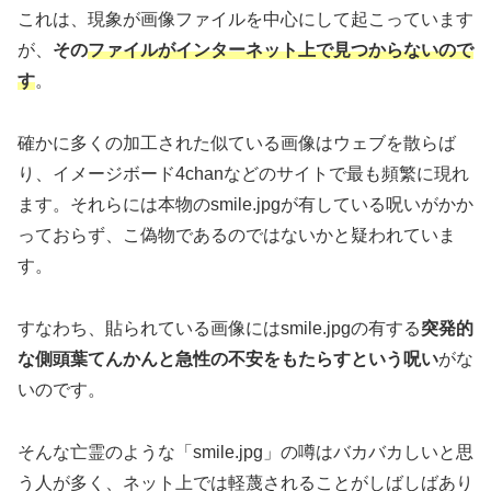
これは、現象が画像ファイルを中心にして起こっています
が、
その
ファイルがインターネット上で見つからないので
す
。
確かに多くの加工された似ている画像はウェブを散らば
り、イメージボード4chanなどのサイトで最も頻繁に現れ
ます。それらには本物のsmile.jpgが有している呪いがかか
っておらず、こ偽物であるのではないかと疑われていま
す。
すなわち、貼られている画像にはsmile.jpgの有する
突発的
な側頭葉てんかんと急性の不安をもたらすという呪い
がな
いのです。
そんな亡霊のような「smile.jpg」の噂はバカバカしいと思
う人が多く、ネット上では軽蔑されることがしばしばあり