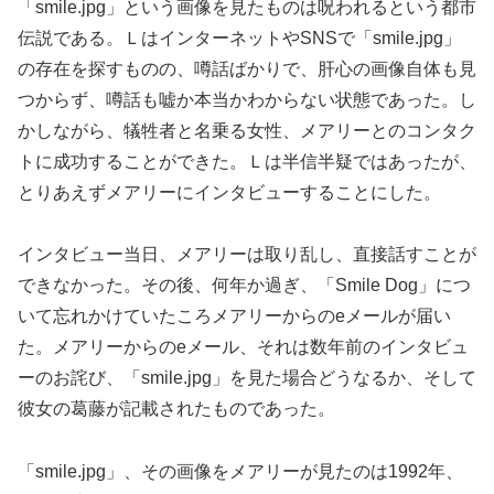
「smile.jpg」という画像を見たものは呪われるという都市
伝説である。ＬはインターネットやSNSで「smile.jpg」
の存在を探すものの、噂話ばかりで、肝心の画像自体も見
つからず、噂話も嘘か本当かわからない状態であった。し
かしながら、犠牲者と名乗る女性、メアリーとのコンタク
トに成功することができた。Ｌは半信半疑ではあったが、
とりあえずメアリーにインタビューすることにした。
インタビュー当日、メアリーは取り乱し、直接話すことが
できなかった。その後、何年か過ぎ、「Smile Dog」につ
いて忘れかけていたころメアリーからのeメールが届い
た。メアリーからのeメール、それは数年前のインタビュ
ーのお詫び、「smile.jpg」を見た場合どうなるか、そして
彼女の葛藤が記載されたものであった。
「smile.jpg」、その画像をメアリーが見たのは1992年、