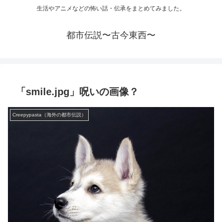
生活やアニメなどの怖い話・伝承をまとめてみました。
都市伝説〜古今東西〜
「smile.jpg」呪いの画像？
Creepypasta（海外の都市伝説）