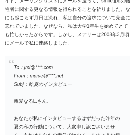
イト、メーリングリストにメールを送って、smile.jpgの犠
牲者に関する更なる情報を得られることを祈りました。な
にも起こらず月日は流れ、私は自分の追求について完全に
忘れていました。なぜなら、私は大学1年生を始めてとて
も忙しかったからです。しかし、メアリーは2008年3月頃
にメールで私に連絡しました。
To：jml@****.com
From：marye@****.net
Subj：昨夏のインタビュー
親愛なるL.さん、
あなたが私にインタビューするはずだった昨年の
夏の私の行動について、大変申し訳ございませ