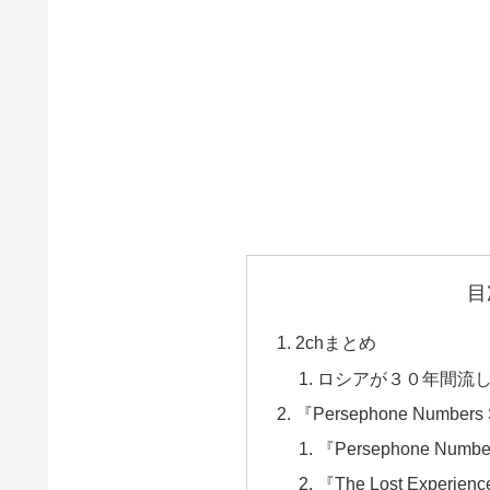
目
2chまとめ
ロシアが３０年間流
『Persephone Number
『Persephone Numb
『The Lost Experi