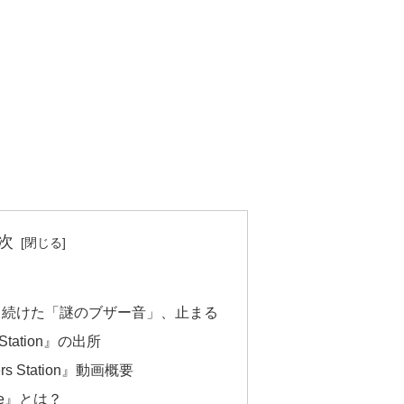
次
し続けた「謎のブザー音」、止まる
s Station』の出所
ers Station』動画概要
ence』とは？