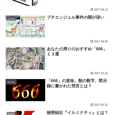
2017.06.12
プチエンジェル事件の闇が深い
陰謀論
2017.06.06
あなたの周りのおすすめ「666」
陰謀論
１３選
2017.02.25
「666」の意味。獣の数字、黙示
陰謀論
録に書かれた預言とは？
2017.02.22
秘密結社『イルミナティ』とは？
陰謀論