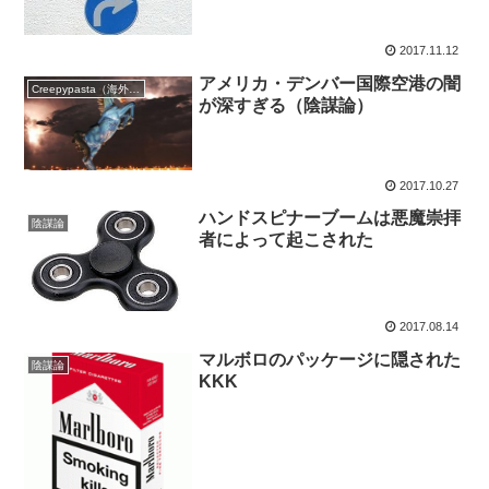
2017.11.12
アメリカ・デンバー国際空港の闇
Creepypasta（海外の都市伝説）
が深すぎる（陰謀論）
2017.10.27
ハンドスピナーブームは悪魔崇拝
陰謀論
者によって起こされた
2017.08.14
マルボロのパッケージに隠された
陰謀論
KKK