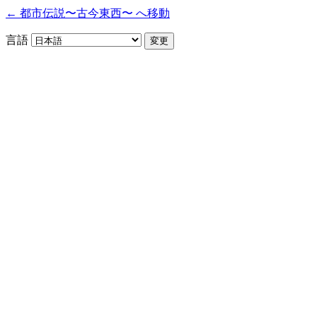
← 都市伝説〜古今東西〜 へ移動
言語