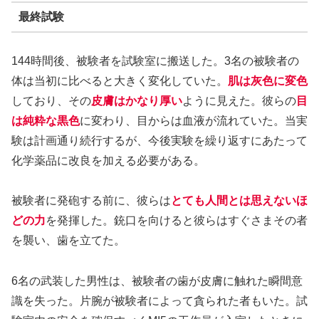
最終試験
144時間後、被験者を試験室に搬送した。3名の被験者の
体は当初に比べると大きく変化していた。
肌は灰色に変色
しており、その
皮膚はかなり厚い
ように見えた。彼らの
目
は純粋な黒色
に変わり、目からは血液が流れていた。当実
験は計画通り続行するが、今後実験を繰り返すにあたって
化学薬品に改良を加える必要がある。
被験者に発砲する前に、彼らは
とても人間とは思えないほ
どの力
を発揮した。銃口を向けると彼らはすぐさまその者
を襲い、歯を立てた。
6名の武装した男性は、被験者の歯が皮膚に触れた瞬間意
識を失った。片腕が被験者によって貪られた者もいた。試