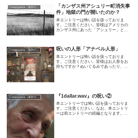
ジ。私は珍しいもの好きなので、そんな
「カンザス州アシュリー町消失事
Creepypasta（海外の都市伝説）
経験あったような気もしますが...
件」地獄の門が開いたのか？
本エントリーは怖い話を扱っておりま
す。ご注意ください。皆様はアメリカの
カンザス州にあった「アシュリー」とい
う小さな町をご存知ですか？恐らくほと
んどの方がご存知でないはず。私も詳し
くは知りません。なぜならばこの町は
呪いの人形「アナベル人形」
1952年に起こった直下型地...
Creepypasta（海外の都市伝説）
本エントリーは怖い話を扱っておりま
す。ご注意ください。皆様はお人形をお
持ちですか？ぬいぐるみであったり、フ
ィギュアであったり、フランス人形など
など、人形にも色々ございますよね。そ
んな「人形」ですが、当然命は宿ってお
りません。脈もなければ、息...
『1dallar.wav』の呪い②
Creepypasta（海外の都市伝説）
本エントリーでは怖い話を扱っておりま
す。ご注意ください。なお、本エントリ
ーは前エントリーの続編となります。前
エントリーをまだお読みくださっていな
い場合、本エントリーをお読みになられ
る前に、前エントリーをご一読いただけ
ると幸いです。『1dal...