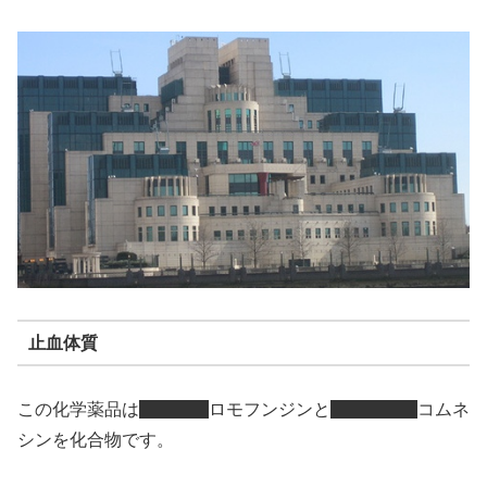
止血体質
この化学薬品は
ロモフンジンと
コムネ
シンを化合物です。