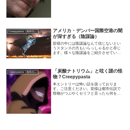
アメリカ・デンバー国際空港の闇
Creepypasta（海外の都市伝説）
が深すぎる（陰謀論）
皆様の中には陰謀論なんて信じないとい
うスタンスの方もいらっしゃるかと存じ
ます。様々な陰謀論をご紹介させていた
だいている私が申し上げるのもおかしい
ですが、私自身もほとんどの陰謀論はこ
じつけだと思っている節はございます。
「炭酸ナトリウム」と呟く謎の怪
確かに仮に自分たちが何か...
Creepypasta（海外の都市伝説）
物？Creepypasta
本エントリーは怖い話を扱っておりま
す。ご注意ください。皆様は都市伝説で
怪物がつぶやくセリフと言ったら何を思
い浮かべますか？「テンソウメツ」「ぽ
ぽぽぽぽ...」「信じるか信じないかは、
あなた次第です。」色々あるかと存じま
す。こんなセリフを呟く...