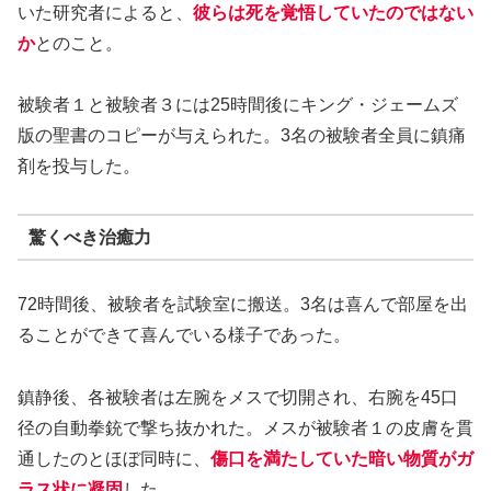
いた研究者によると、
彼らは死を覚悟していたのではない
か
とのこと。
被験者１と被験者３には25時間後にキング・ジェームズ
版の聖書のコピーが与えられた。3名の被験者全員に鎮痛
剤を投与した。
驚くべき治癒力
72時間後、被験者を試験室に搬送。3名は喜んで部屋を出
ることができて喜んでいる様子であった。
鎮静後、各被験者は左腕をメスで切開され、右腕を45口
径の自動拳銃で撃ち抜かれた。メスが被験者１の皮膚を貫
通したのとほぼ同時に、
傷口を満たしていた暗い物質がガ
ラス状に凝固
した。