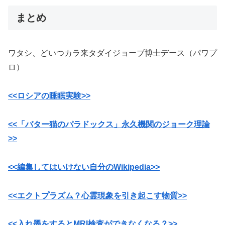
まとめ
ワタシ、どいつカラ来タダイジョーブ博士デース（パワプ
ロ）
<<ロシアの睡眠実験>>
<<「バター猫のパラドックス」永久機関のジョーク理論
>>
<<編集してはいけない自分のWikipedia>>
<<エクトプラズム？心霊現象を引き起こす物質>>
<<入れ墨をするとMRI検査ができなくなる？>>