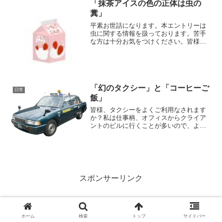
「抹茶アイスの色の正体は虫の
糞」
平素お世話になります。本エントリーは
虫に関する情報を扱っております。苦手
な方は十分お気をつけください。皆様、
食品の原材料表示、確認していますか？
本エントリーは、よく食品に色をつける
ために使われる着色料のお話。着色料の
中にも植物や化学薬品を使...
「幻のタクシー」と「コーヒーご
日常
飯」
皆様、タクシーをよくご利用なされます
か？私は仕事柄、オフィスからクライア
ントのビルに行くことが多いので、よく
利用しています。会社が持ってくれます
からね！...プライベートでは一切利用し
ません。高いですからね！今回はタクシ
ーに関する噂...な...
スポンサーリンク
ホーム
検索
トップ
サイドバー