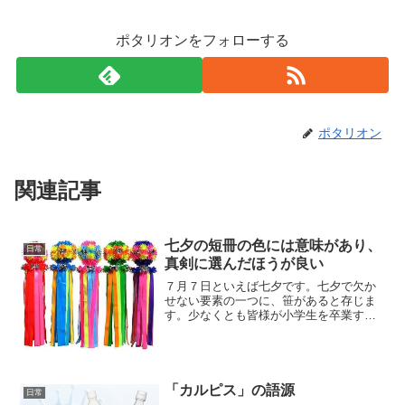
ポタリオンをフォローする
ポタリオン
関連記事
七夕の短冊の色には意味があり、
日常
真剣に選んだほうが良い
７月７日といえば七夕です。七夕で欠か
せない要素の一つに、笹があると存じま
す。少なくとも皆様が小学生を卒業する
までは、馴染み深かったのではないでし
ょうか。そして笹飾りで最も盛り上がる
のが、五色の短冊ですね。皆、思い思い
の願いを書いて、笹にかけ...
「カルピス」の語源
日常