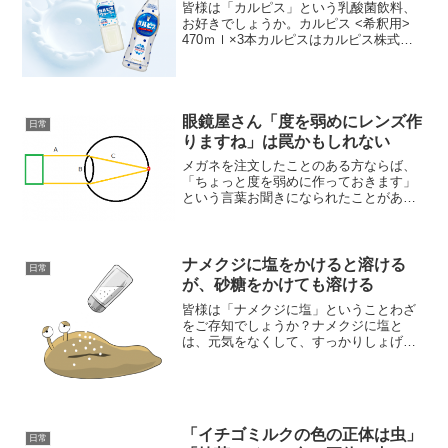
皆様は「カルピス」という乳酸菌飲料、
お好きでしょうか。カルピス <希釈用>
470ｍｌ×3本カルピスはカルピス株式会
社から発売されている乳酸菌飲料です
（カルピス株式会社は現在アサヒグルー
プホールディングスの完全子会社となっ
ております）。原液...
眼鏡屋さん「度を弱めにレンズ作
日常
りますね」は罠かもしれない
メガネを注文したことのある方ならば、
「ちょっと度を弱めに作っておきます」
という言葉お聞きになられたことがある
のではないでしょうか。そして、皆様の
内にも「メガネは度が弱めの方が目には
いいんだ」と思い込んでいらっしゃる方
は少なくないのではないで...
ナメクジに塩をかけると溶ける
日常
が、砂糖をかけても溶ける
皆様は「ナメクジに塩」ということわざ
をご存知でしょうか？ナメクジに塩と
は、元気をなくして、すっかりしょげて
しまうこと、また、苦手なものを前にし
て、萎縮してしまうことのたとえです。
このことわざはナメクジに塩をかけると
溶けてしまうことから生まれ...
「イチゴミルクの色の正体は虫」
日常