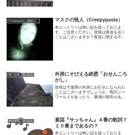
ろいろあると思います。今回は、そうい
った現実的に入りたくない場所ではな
く、行ってはいけないと言われて...
マスクの怪人（Creepypasta）
Creepypasta（海外の都市伝説）
本エントリーは怖い話を扱っておりま
す。ご注意ください。皆様は夜道を歩く
ことはございますか？夜道に関する不気
味なお話は往々にしてございまして、弊
ブログでご紹介させていただいたお話で
夜道が関係するものは多々ございます。
今回も夜道での恐怖体験。テ...
外房にそびえる絶壁「おせんころ
怖い伝承・言い伝え
がし」
皆様は千葉県の外房にお行きになられた
ことはございますでしょうか。鴨川シー
ワールドがあったり、勝浦の朝市があっ
たりと観光に行かれたことのある方も多
いのではないかと存じます。さてそんな
外房には面白い名前で呼ばれている崖が
ございます。それはおせん...
童謡『サッちゃん』４番の歌詞？
怖い伝承・言い伝え
１０番まであるの？
本エントリーは怖い話を扱っておりま