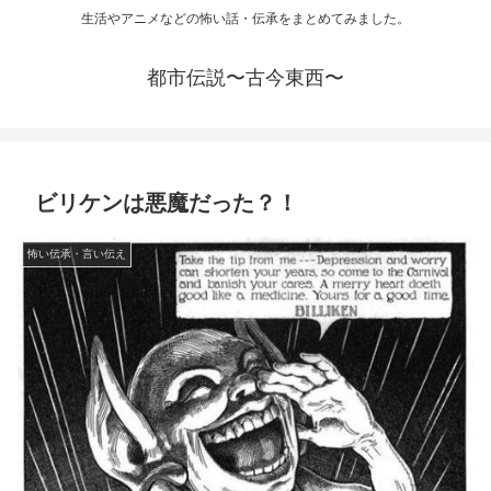
生活やアニメなどの怖い話・伝承をまとめてみました。
都市伝説〜古今東西〜
ビリケンは悪魔だった？！
怖い伝承・言い伝え