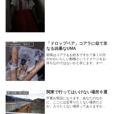
ましたか？多くの小学校で七不思議が噂
され、多くの小学生が恐怖のどん底に落
とされました。私もその1人。さて、そん
な「学校の七不思議」で、...
「ドロップベア」コアラに似て非
Creepypasta（海外の都市伝説）
なる凶暴なUMA
皆様はコアラをお好きですか？多くの方
がかわいらしい動物というイメージをお
持ちなのではないかと存じます。オース
トラリアに生息する草食性の動物で、基
本的に人間に直接被害を与えるような凶
暴な動物ではございません。しかし、同
じくオーストラリアにてコ...
関東で行ってはいけない場所６選
怖い伝承・言い伝え
平素お世話になります。あなたのなか
に、ここには近寄りたくない場所だと
か、入りたくない場所ってありますか？
生徒指導室とか、上司のデスクとか、い