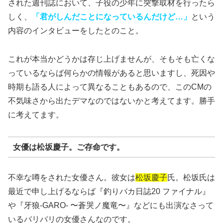
された週刊誌において、子役の少年に突撃取材を行ったら
しく、
「君がしんだことになっているんだけど…」
という
内容のインタビューをしたとのこと。
これが本当かどうかは存じ上げませんが、そもそも亡くな
っているならば何らかの情報があると思いますし、死因や
時期も語る人によって異なることもあるので、このCMの
不気味さから出たデマなのではないかと考えてます。勝手
に考えてます。
女優は松坂慶子。ご存命です。
不幸な噂をされた女優さん。彼女は
松坂慶子
氏。松坂氏は
最近で申し上げるならば『釣りバカ日誌20 ファイナル』
や『牙狼-GARO- 〜蒼哭ノ魔竜〜』などにも出演なさって
いるバリバリの女優さんなのです。