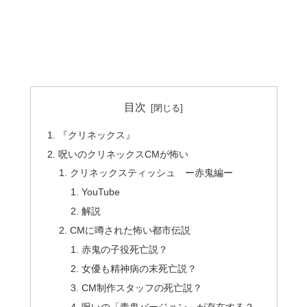
目次
『クリネックス』
呪いのクリネックスCMが怖い
クリネックスティッシュ ー赤鬼編ー
YouTube
解説
CMに噂された怖い都市伝説
赤鬼の子役死亡説？
女優も精神病の末死亡説？
CM制作スタッフの死亡説？
呪いの「青鬼バージョン」が存在する？