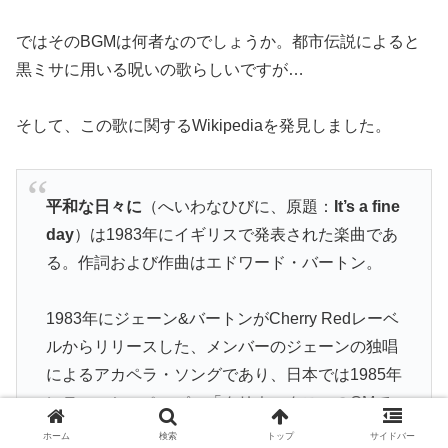
ではそのBGMは何者なのでしょうか。都市伝説によると
黒ミサに用いる呪いの歌らしいですが…
そして、この歌に関するWikipediaを発見しました。
平和な日々に
（へいわなひびに、原題：
It’s a fine
day
）は1983年にイギリスで発表された楽曲であ
る。作詞および作曲はエドワード・バートン。
1983年にジェーン&バートンがCherry Redレーベ
ルからリリースした、メンバーのジェーンの独唱
によるアカペラ・ソングであり、日本では1985年
にティッシュペーパー「クリネックス」のCMで
使用され、注目された（後述）。
ホーム
検索
トップ
サイドバー