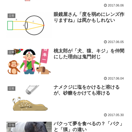
2017.06.06
眼鏡屋さん「度を弱めにレンズ作
日常
りますね」は罠かもしれない
2017.06.05
桃太郎が「犬、猿、キジ」を仲間
日常
にした理由は鬼門封じ
2017.06.04
ナメクジに塩をかけると溶ける
日常
が、砂糖をかけても溶ける
2017.05.30
バクって夢を食べるの？「バク」
日常
と「獏」の違い