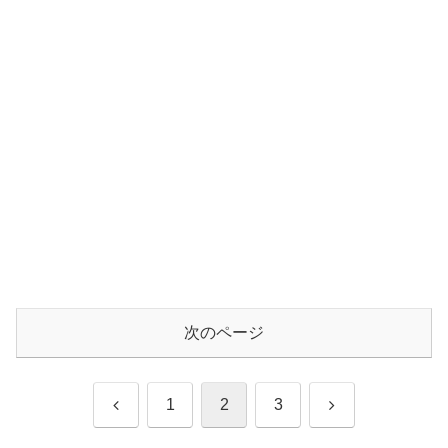
次のページ
前
次
1
2
3
へ
へ