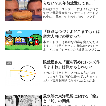
らない？20年前放置しても…
皆様はファーストフードによく行かれま
すか？世界最大級のファーストフード店
の中に、日本でもおなじみの「マクドナ
ルド・ハンバーガー」というハンバーガ
ーショップがございます。そのマクドナ
ルドのハンバーガーに関して...マクドナ
『線路はつづくよどこまでも』は
ルドのハンバーガーに...
日常
超大人向けの歌だった
本エントリーは卑猥な内容を含んでおり
ます。ご注意ください。線路はつづくー
よ どこまでもー♪この『線路はつづくよ
どこまでも』という歌はNHK教育テレビ
でも取り扱われことが多く、ほとんどの
方がお聞きになられたことがあると存じ
眼鏡屋さん「度を弱めにレンズ作
日常
ます。明るく、楽し...
りますね」は罠かもしれない
メガネを注文したことのある方ならば、
「ちょっと度を弱めに作っておきます」
という言葉お聞きになられたことがある
のではないでしょうか。そして、皆様の
内にも「メガネは度が弱めの方が目には
いいんだ」と思い込んでいらっしゃる方
は少なくないのではないで...
風水等の東洋思想における「龍」
日常
と「蛇」の関係