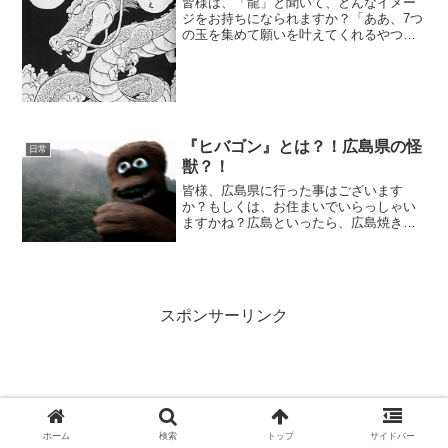
皆様は、「龍」と聞いて、どんなイメー
ジをお持ちになられますか？「ああ、7つ
の玉を集めて願いを叶えてくれるやつで
しょ？」「雨、降らせてくれるんじゃな
い？」「処女の血を狩る邪悪な存在じゃ
ないの？」「あれだ。魔女の正体だ。」
いろいろなイメージがあ...
『ヒバゴン』とは？！広島県の怪
日常
獣？！
皆様、広島県に行った事はございます
か？もしくは、お住まいでいらっしゃい
ますかね？広島といったら、広島焼き、
広島カープにならんで有名なのがヒバゴ
ン今回はこのヒバゴンについてまとめて
いきたく存じます。ヒバゴンとは？ヒバ
ゴンとは、日本に生息すると...
スポンサーリンク
ホーム
検索
トップ
サイドバー