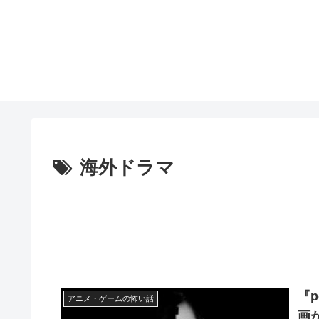
海外ドラマ
『p
アニメ・ゲームの怖い話
画