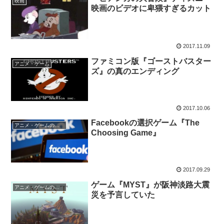
映画
映画のビデオに卑猥すぎるカット
2017.11.09
ファミコン版『ゴーストバスター
アニメ・ゲーム
ズ』の真のエンディング
2017.10.06
Facebookの選択ゲーム『The
アニメ・ゲームの怖い話
Choosing Game』
2017.09.29
ゲーム『MYST』が阪神淡路大震
アニメ・ゲームの怖い話
災を予言していた