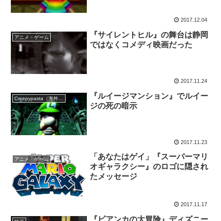
2017.12.04
『サイレントヒル』の舞台は静岡
アニメ・ゲーム
ではなくコメディ映画だった
2017.11.24
『ルイージマンション』でルイー
Creepypasta（海外の都市伝説）
ジの死の暗示
2017.11.23
「あなたはゲイ」『スーパーマリ
アニメ・ゲーム
オギャラクシー』のロゴに隠され
たメッセージ
2017.11.17
『ビアンカの大冒険』ディズニー