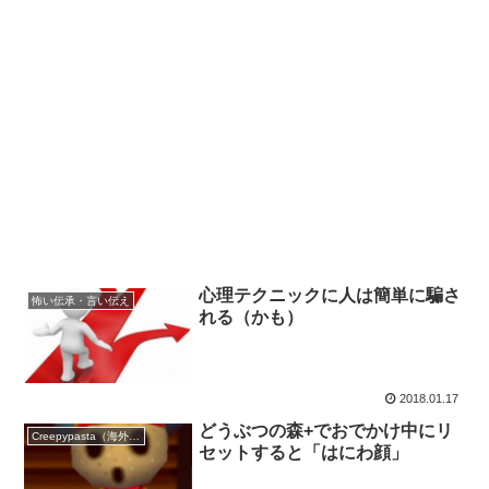
心理テクニックに人は簡単に騙さ
怖い伝承・言い伝え
れる（かも）
2018.01.17
どうぶつの森+でおでかけ中にリ
Creepypasta（海外の都市伝説）
セットすると「はにわ顔」