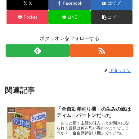
X
Facebook
はてブ
Pocket
LINE
コピー
ポタリオンをフォローする
ポタリオン
関連記事
「全自動卵割り機」の生みの親は
映画
ティム・バートンだった
「あっと驚く主婦の味方」とお聞きにな
られて皆様は何を思い浮かべますでしょ
うか？「全自動卵割り機」ですよね。全
自動卵割り機はアニメ『サザエさん』