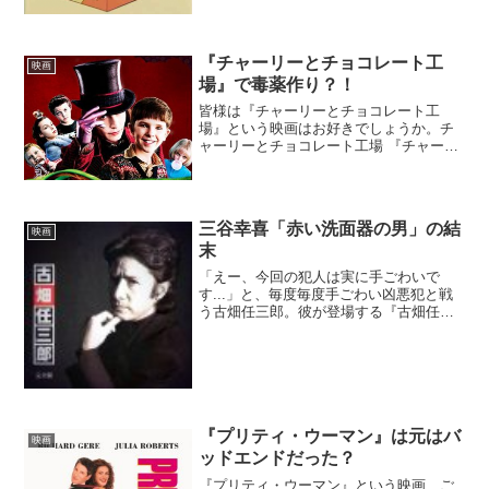
2007年5月27日放送回「父さん発明の
母」で登場した超便利アイテムです。具
体的な機能としては「卵...
『チャーリーとチョコレート工
映画
場』で毒薬作り？！
皆様は『チャーリーとチョコレート工
場』という映画はお好きでしょうか。チ
ャーリーとチョコレート工場 『チャーリ
ーとチョコレート工場』は2005年に公開
された、ティム・バートン監督によるフ
ァンタジー・コメディ映画です。わくわ
くするようなお菓子工...
三谷幸喜「赤い洗面器の男」の結
映画
末
「えー、今回の犯人は実に手ごわいで
す...」と、毎度毎度手ごわい凶悪犯と戦
う古畑任三郎。彼が登場する『古畑任三
郎』は日本の映画監督として有名な三谷
幸喜氏が脚本を務めた名作テレビドラマ
シリーズです。今回は『古畑任三郎』シ
リーズだけでなく、他の...
『プリティ・ウーマン』は元はバ
映画
ッドエンドだった？
『プリティ・ウーマン』という映画、ご