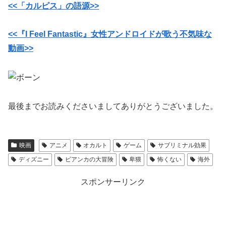
<<「カルピス」の語源>>
<<『I Feel Fantastic』女性アンドロイドが歌う不気味な
動画>>
最後までお読みくださいましてありがとうございました。
映画
アニメ
オカルト
ゲーム
サブリミナル効果
ディズニー
ビアンカの大冒険
卑猥
怖くない
海外
スポンサーリンク