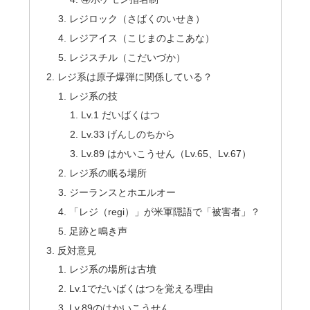
レジロック（さばくのいせき）
レジアイス（こじまのよこあな）
レジスチル（こだいづか）
レジ系は原子爆弾に関係している？
レジ系の技
Lv.1 だいばくはつ
Lv.33 げんしのちから
Lv.89 はかいこうせん（Lv.65、Lv.67）
レジ系の眠る場所
ジーランスとホエルオー
「レジ（regi）」が米軍隠語で「被害者」？
足跡と鳴き声
反対意見
レジ系の場所は古墳
Lv.1でだいばくはつを覚える理由
Lv.89のはかいこうせん