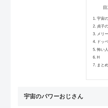
目
宇宙
貞子
メリ
ドッ
怖い
H
まと
宇宙のパワーおじさん