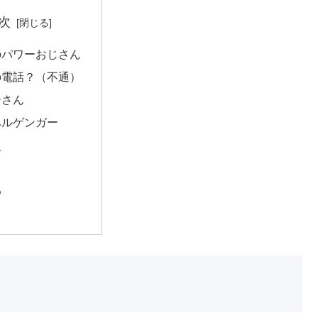
次
のパワーおじさん
の電話？（不通）
ーさん
ペルゲンガー
人
め