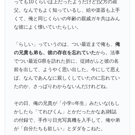
っても10くらいは上だったようだけど)父方の叔
父。なんでもよく知っているし、絵や楽器も上手
くて、俺と同じくらいの年齢の親戚ガキ共はみん
な彼によく懐いていたらしい。
「らしい」っていうのは、つい最近まで俺も、
俺
の兄貴も弟も、彼の存在を忘れていた
から。法事
でつい最近G県を訪れた折に、従姉がふと彼の名
前を出して、ようやく思い出した。今にして思え
ば、なんであんなに親しくしていたのに忘れてい
たのか、さっぱりわからないんだけれどね。
その日、俺の兄貴が「小学○年生」みたいな(もし
かしたら「てれびくん」とかだったかなあ)雑誌
の付録で、手作り日光写真機を入手して、俺や弟
が「自分たちも欲しい」とダダをこねた。