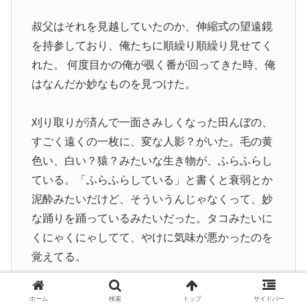
叔父はそれを見越していたのか、伸縮式の望遠鏡
を持参しており、俺たちに順繰り順繰り見せてく
れた。 何度目かの俺が覗く番が回ってきた時、俺
はなんだか妙なものを見つけた。
刈り取りが済んで一面さみしくなった田んぼの、
すごく遠くの一枚に、変な人影？がいた。毛の黄
色い、白い？猿？みたいな生き物が、ふらふらし
ている。「ふらふらしている」と書くと衰弱とか
泥酔みたいだけど、そういうんじゃなくって、妙
な踊りを踊っているみたいだった。タコみたいに
くにゃくにゃしてて、やけに気味が悪かったのを
覚えてる。
少し寒気を感じた俺は、叔父に
ホーム
検索
トップ
サイドバー