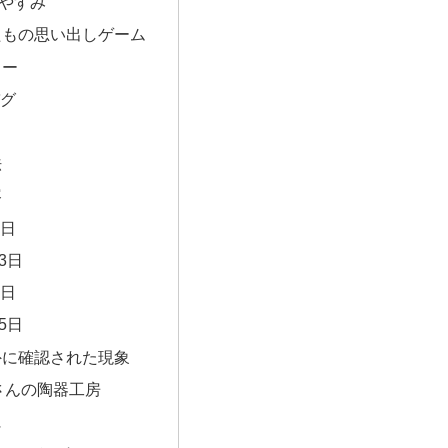
やすみ
たもの思い出しゲーム
リー
バグ
法
容
2日
3日
4日
5日
外に確認された現象
さんの陶器工房
に