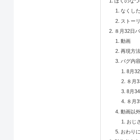
ぼくのなつ
なくし
ストー
８月32日
動画
再現方
バグ内
8月3
８月3
8月3
８月3
動画以
おじ
おわり