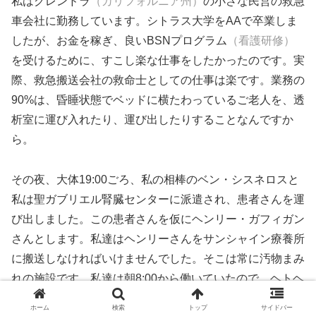
私はグレンドラ
（カリフォルニア州）
の小さな民営の救急
車会社に勤務しています。シトラス大学をAAで卒業しま
したが、お金を稼ぎ、良いBSNプログラム
（看護研修）
を受けるために、すこし楽な仕事をしたかったのです。実
際、救急搬送会社の救命士としての仕事は楽です。業務の
90%は、昏睡状態でベッドに横たわっているご老人を、透
析室に運び入れたり、運び出したりすることなんですか
ら。
その夜、大体19:00ごろ、私の相棒のベン・シスネロスと
私は聖ガブリエル腎臓センターに派遣され、患者さんを運
び出しました。この患者さんを仮にヘンリー・ガフィガン
さんとします。私達はヘンリーさんをサンシャイン療養所
に搬送しなければいけませんでした。そこは常に汚物まみ
れの施設です。私達は朝8:00から働いていたので、ヘトヘ
トでしたが、残業とか文句をいうことはできません。私達
ホーム
検索
トップ
サイドバー