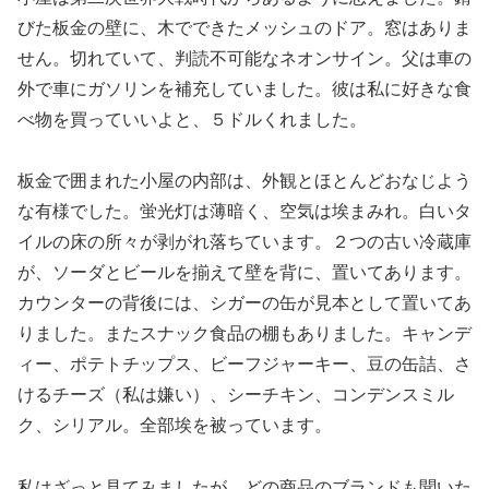
びた板金の壁に、木でできたメッシュのドア。窓はありま
せん。切れていて、判読不可能なネオンサイン。父は車の
外で車にガソリンを補充していました。彼は私に好きな食
べ物を買っていいよと、５ドルくれました。
板金で囲まれた小屋の内部は、外観とほとんどおなじよう
な有様でした。蛍光灯は薄暗く、空気は埃まみれ。白いタ
イルの床の所々が剥がれ落ちています。２つの古い冷蔵庫
が、ソーダとビールを揃えて壁を背に、置いてあります。
カウンターの背後には、シガーの缶が見本として置いてあ
りました。またスナック食品の棚もありました。キャンデ
ィー、ポテトチップス、ビーフジャーキー、豆の缶詰、さ
けるチーズ（私は嫌い）、シーチキン、コンデンスミル
ク、シリアル。全部埃を被っています。
私はざっと見てみましたが、どの商品のブランドも聞いた