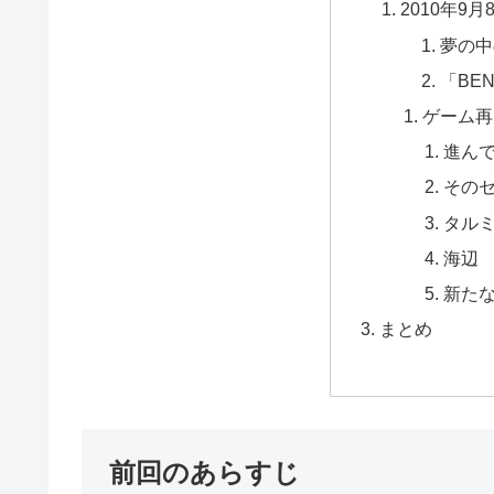
2010年9
夢の中
「BE
ゲーム再
進ん
その
タル
海辺
新た
まとめ
前回のあらすじ