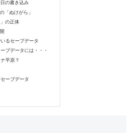
月8日の書き込み
の「ぬけがら」
N」の正体
開
でいるセーブデータ
セーブデータには・・・
ミナ平原？
なセーブデータ