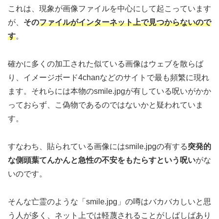
これは、現象が画像ファイルを中心にして起こっています
が、
その
ファイルがインターネット上で見つからないので
す
。
確かに多くの加工された似ている画像はウェブを散らば
り、イメージボード4chanなどのサイトで最も頻繁に現れ
ます。それらには本物のsmile.jpgが有している呪いがかか
っておらず、こ偽物であるのではないかと疑われていま
す。
すなわち、貼られている画像にはsmile.jpgの有する
突発的
な側頭葉てんかんと急性の不安をもたらすという呪い
がな
いのです。
そんな亡霊のような「smile.jpg」の噂はバカバカしいと思
う人が多く、ネット上では軽蔑されることがしばしばあり