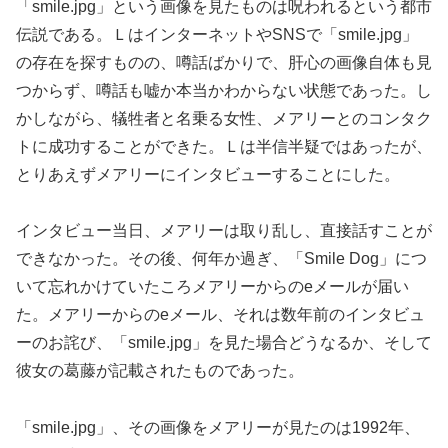
「smile.jpg」という画像を見たものは呪われるという都市
伝説である。ＬはインターネットやSNSで「smile.jpg」
の存在を探すものの、噂話ばかりで、肝心の画像自体も見
つからず、噂話も嘘か本当かわからない状態であった。し
かしながら、犠牲者と名乗る女性、メアリーとのコンタク
トに成功することができた。Ｌは半信半疑ではあったが、
とりあえずメアリーにインタビューすることにした。
インタビュー当日、メアリーは取り乱し、直接話すことが
できなかった。その後、何年か過ぎ、「Smile Dog」につ
いて忘れかけていたころメアリーからのeメールが届い
た。メアリーからのeメール、それは数年前のインタビュ
ーのお詫び、「smile.jpg」を見た場合どうなるか、そして
彼女の葛藤が記載されたものであった。
「smile.jpg」、その画像をメアリーが見たのは1992年、