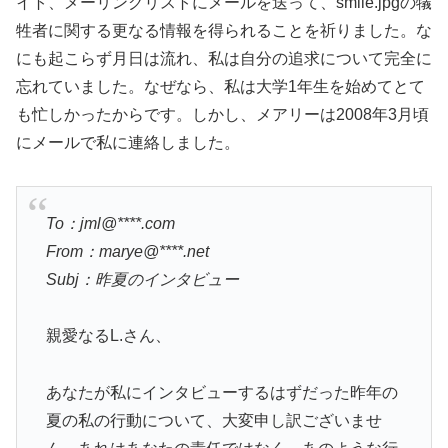
イト、メーリングリストにメールを送って、smile.jpgの犠
牲者に関する更なる情報を得られることを祈りました。な
にも起こらず月日は流れ、私は自分の追求について完全に
忘れていました。なぜなら、私は大学1年生を始めてとて
も忙しかったからです。しかし、メアリーは2008年3月頃
にメールで私に連絡しました。
To：jml@****.com
From：marye@****.net
Subj：昨夏のインタビュー
親愛なるL.さん、
あなたが私にインタビューするはずだった昨年の
夏の私の行動について、大変申し訳ございませ