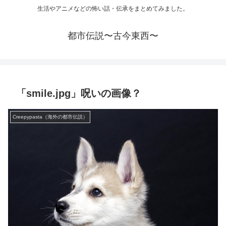
生活やアニメなどの怖い話・伝承をまとめてみました。
都市伝説〜古今東西〜
「smile.jpg」呪いの画像？
Creepypasta（海外の都市伝説）