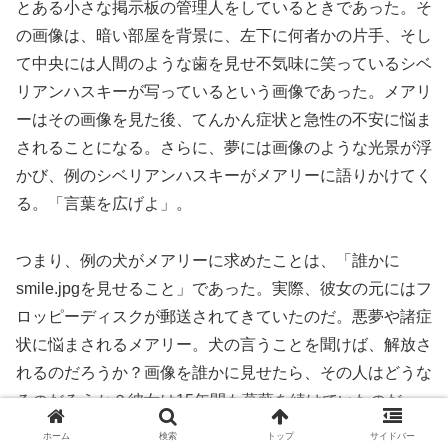
とある小さな掲示板の管理人をしているときであった。そ
の画像は、暗い部屋を背景に、左下に何者かの片手、そし
て中央には人間のような歯を見せ不気味に笑っているシベ
リアンハスキーが写っているという画像であった。メアリ
ーはその画像を見た後、てんかん症状と急性の不安に悩ま
されることになる。さらに、夢には画像のような光景が浮
かび、例のシベリアンハスキーがメアリーに語りかけてく
る。「言葉を広げよ」。
つまり、例の犬がメアリーに求めたことは、「誰かに
smile.jpgを見せること」であった。実際、彼女の元にはフ
ロッピーディスクが郵送されてきていたのだ。悪夢や諸症
状に悩まされるメアリー。犬の言うことを聞けば、解放さ
れるのだろうか？画像を誰かに見せたら、その人はどうな
るのだろうか？彼女は15年間も葛藤を続けていたのだ。
そして、Ｌとのインタビューの日、メアリーは画像を見ず
ホーム
検索
トップ
サイドバー