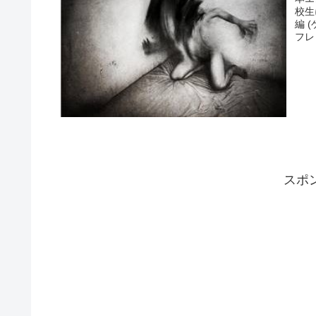
校生
編 
フレ
スポ