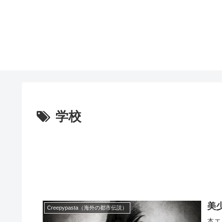
学校
美
Creepypasta（海外の都市伝説）
本エ