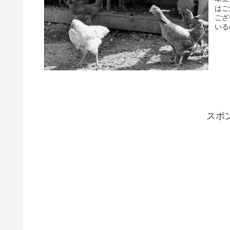
はご
ござ
いる
スポ