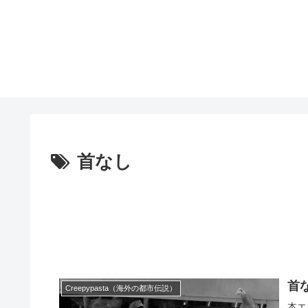
首なし
首
Creepypasta（海外の都市伝説）
本エ