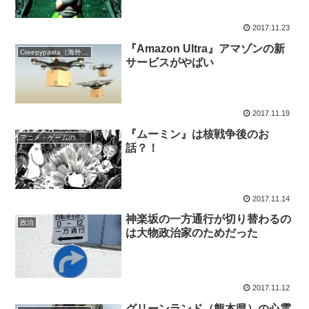
2017.11.23
『Amazon Ultra』アマゾンの新
Creepypasta（海外の都市伝説）
サービスがやばい
2017.11.19
『ムーミン』は核戦争後のお
アニメ・ゲームの怖い話
話？！
2017.11.14
神楽坂の一方通行が切り替わるの
政治
は大物政治家のためだった
2017.11.12
グリーンランド（熊本県）の心霊