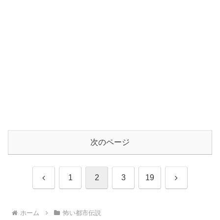
次のページ
前
次
1
2
3
19
へ
へ
ホーム
怖い都市伝説