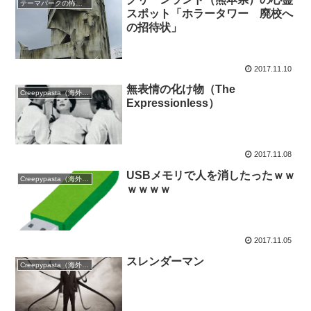
テーマパークの怖い話
スポット「ホラータワー 廃校へ
の招待状」
2017.11.10
無表情の化け物（The
Creepypasta（海外の都市伝説）
Expressionless）
2017.11.08
USBメモリで人を消したったｗｗ
Creepypasta（海外の都市伝説）
ｗｗｗｗ
2017.11.05
スレンダーマン
Creepypasta（海外の都市伝説）